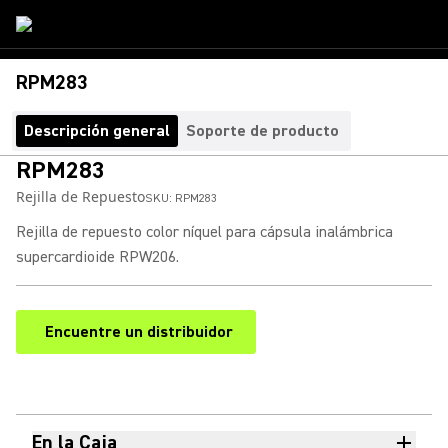
RPM283
Descripción general
Soporte de producto
RPM283
Rejilla de Repuesto
SKU:
RPM283
Rejilla de repuesto color níquel para cápsula inalámbrica
supercardioide RPW206.
Encuentre un distribuidor
(Opens in a new tab)
En la Caja