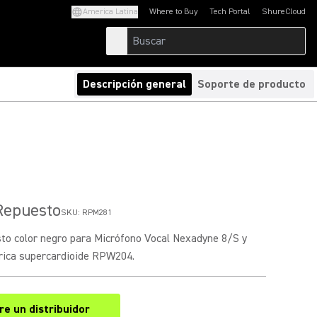
America Latina
Where to Buy
Tech Portal
ShureCloud
(Opens in a new tab)
(Opens in a new t
Descripción general
Soporte de producto
1
 Repuesto
SKU:
RPM281
sto color negro para Micrófono Vocal Nexadyne 8/S y
rica supercardioide RPW204.
e un distribuidor
(Opens in a new tab)