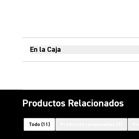
En la Caja
Productos Relacionados
Todo
(
11
)
Productos comparables
(
3
)
Pr