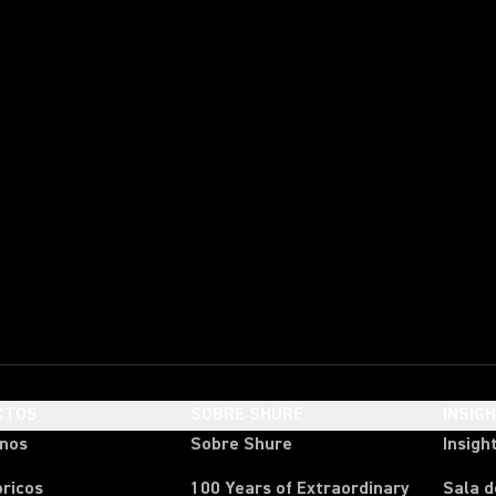
CTOS
SOBRE SHURE
INSIG
onos
Sobre Shure
Insigh
ricos
100 Years of Extraordinary
Sala d