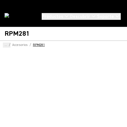
Productos
Descubrir
Soporte
RPM281
...
/
Accesorios
/
RPM281