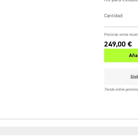
Cantidad
:
Precio de venta rec
249,00 €
Aña
Enví
Tienda online gestio