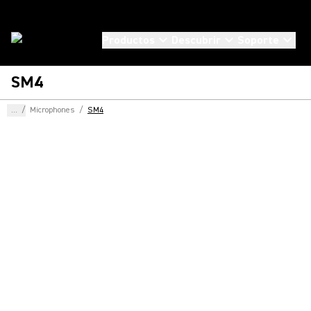
Productos
Descubrir
Soporte
SM4
...
/
Microphones
/
SM4