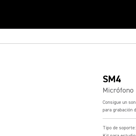
SM4
Micrófono 
Consigue un son
para grabación d
Tipo de soporte
:
Kit para estudio