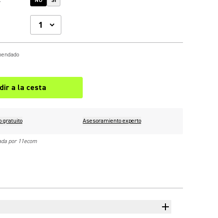
NO
SÍ
omendado
dir a la cesta
o gratuito
Asesoramiento experto
nada por 11ecom