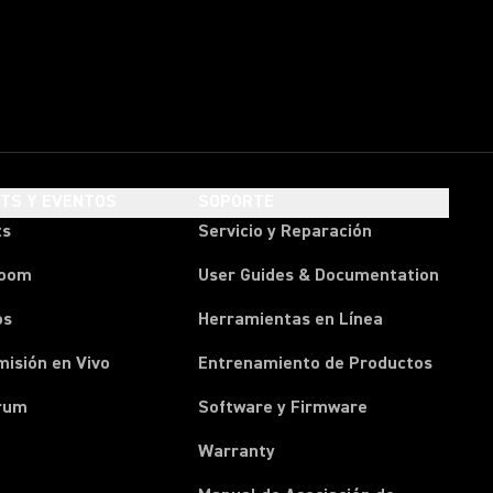
HTS Y EVENTOS
SOPORTE
ts
Servicio y Reparación
room
User Guides & Documentation
os
Herramientas en Línea
isión en Vivo
Entrenamiento de Productos
rum
Software y Firmware
Warranty