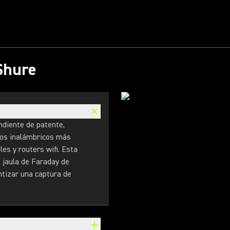
 Shure
endiente de patente,
vos inalámbricos más
es y routers wifi. Esta
a jaula de Faraday de
ntizar una captura de