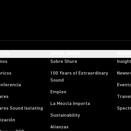
CTOS
SOBRE SHURE
INSIG
onos
Sobre Shure
Insigh
ricos
100 Years of Extraordinary
News
Sound
onferencia
Event
Empleo
ares
Transm
La Mezcla Importa
ares Sound Isolating
Spect
Sustainability
ización
Alianzas