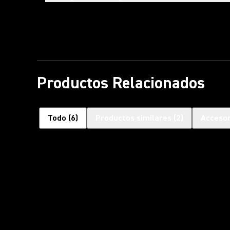
Productos Relacionados
Todo
(
6
)
Productos similares
(
2
)
Accesor