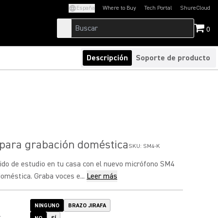
España
Where to Buy
Tech Portal
ShureCloud
(Opens in a new tab)
(Opens in a new t
0
Descripción
Soporte de producto
para grabación doméstica
SKU:
SM4-K
ido de estudio en tu casa con el nuevo micrófono SM4
oméstica. Graba voces e...
Leer más
NINGUNO
BRAZO JIRAFA
: