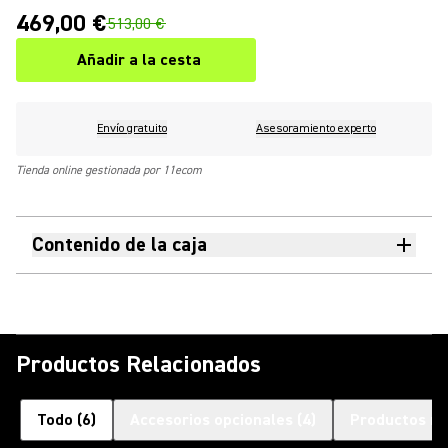
469,00 €
513,00 €
Añadir a la cesta
Envío gratuito
Asesoramiento experto
Tienda online gestionada por 11ecom
Contenido de la caja
Productos Relacionados
Todo
(
6
)
Accesorios opcionales
(
4
)
Productos re