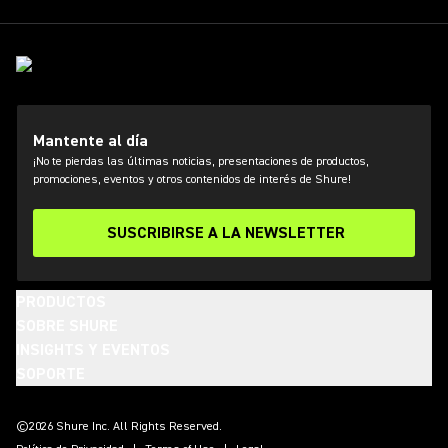
Mantente al día
¡No te pierdas las últimas noticias, presentaciones de productos,
promociones, eventos y otros contenidos de interés de Shure!
SUSCRIBIRSE A LA NEWSLETTER
PRODUCTOS
SOBRE SHURE
INSIGHTS Y EVENTOS
SOPORTE
(Opens in a new tab)
(Opens in a new tab)
(Opens in a new tab)
(Opens in a new tab)
(Opens in a new tab)
(Opens in a new tab)
(Opens in a new tab)
©2026 Shure Inc. All Rights Reserved.