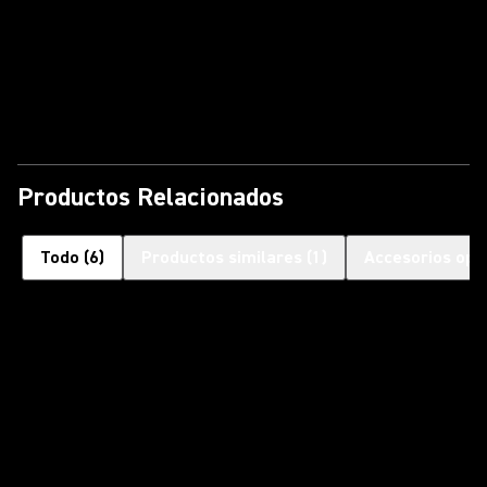
Reproducir vídeo
Productos Relacionados
Todo
(
6
)
Productos similares
(
1
)
Accesorios opc