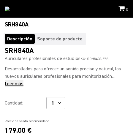
0
SRH840A
Descripción
Soporte de producto
SRH840A
Auriculares profesionales de estudio
SKU:
SRH840A-EFS
Desarrollados para ofrecer un sonido preciso y natural, los
nuevos auriculares profesionales para monitorización...
Leer más
Cantidad
:
Precio de venta recomendado
179,00 €