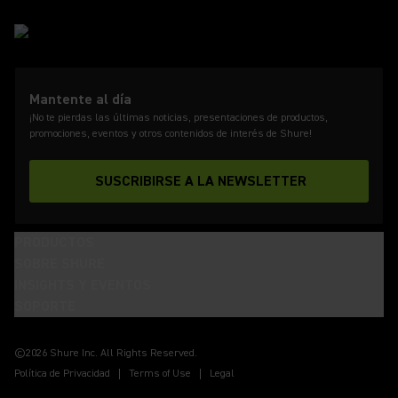
Mantente al día
¡No te pierdas las últimas noticias, presentaciones de productos,
promociones, eventos y otros contenidos de interés de Shure!
SUSCRIBIRSE A LA NEWSLETTER
PRODUCTOS
SOBRE SHURE
INSIGHTS Y EVENTOS
SOPORTE
(Opens in a new tab)
(Opens in a new tab)
(Opens in a new tab)
(Opens in a new tab)
(Opens in a new tab)
(Opens in a new tab)
(Opens in a new tab)
©2026 Shure Inc. All Rights Reserved.
Política de Privacidad
Terms of Use
Legal