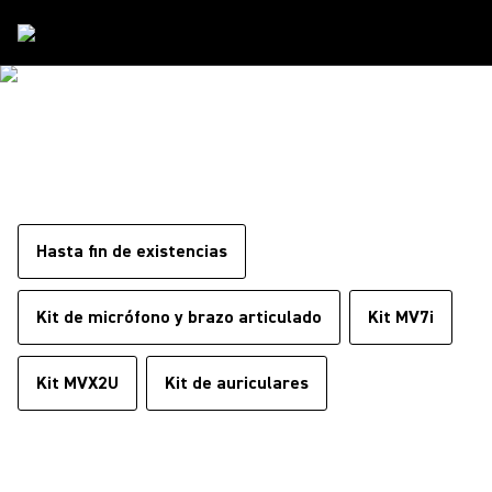
Ofertas-Especiales
OFERTAS ESPECIALES
Hasta fin de existencias
Kit de micrófono y brazo articulado
Kit MV7i
Kit MVX2U
Kit de auriculares