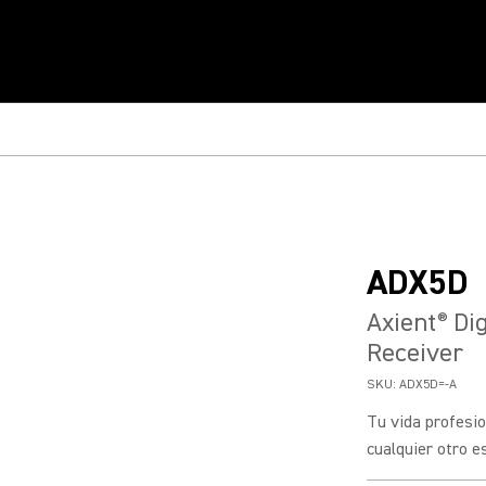
ADX5D
Axient
Dig
®
Receiver
SKU:
ADX5D=-A
Tu vida profesio
cualquier otro es