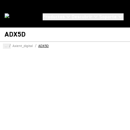
Productos
Descubrir
Soporte
ADX5D
...
/
Axient_digital
/
ADX5D