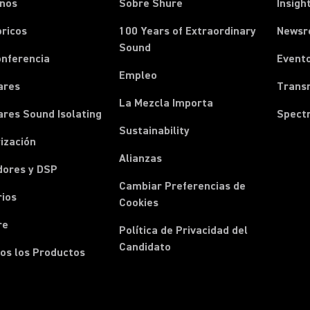
onos
Sobre Shure
Insigh
ricos
100 Years of Extraordinary
News
Sound
onferencia
Event
Empleo
ares
Transm
La Mezcla Importa
ares Sound Isolating
Spect
Sustainability
ización
Alianzas
dores y DSP
Cambiar Preferencias de
rios
Cookies
re
Política de Privacidad del
Candidato
os los Productos