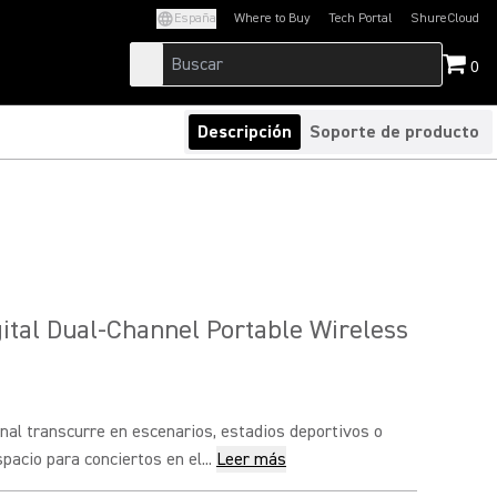
España
Where to Buy
Tech Portal
ShureCloud
(Opens in a new tab)
(Opens in a new t
0
Descripción
Soporte de producto
ital Dual-Channel Portable Wireless
nal transcurre en escenarios, estadios deportivos o
pacio para conciertos en el...
Leer más