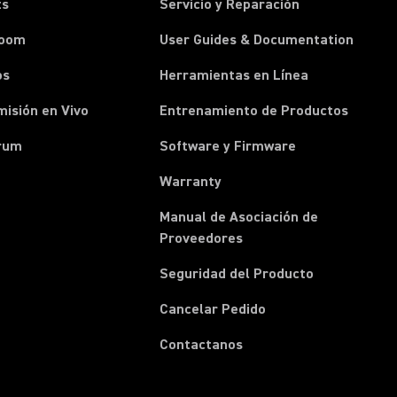
ts
Servicio y Reparación
room
User Guides & Documentation
os
Herramientas en Línea
isión en Vivo
Entrenamiento de Productos
rum
Software y Firmware
Warranty
Manual de Asociación de
(Opens in a new tab)
Proveedores
Seguridad del Producto
(Opens in a new tab)
Cancelar Pedido
(Opens in a new tab)
Contactanos