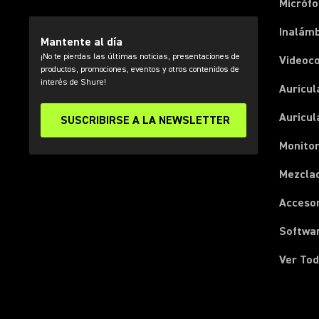
Micróf
Inalámb
Mantente al día
¡No te pierdas las últimas noticias, presentaciones de
Videoc
productos, promociones, eventos y otros contenidos de
interés de Shure!
Auricul
Auricul
SUSCRIBIRSE A LA NEWSLETTER
Monitor
Mezcla
Acceso
Softwa
Ver Tod
(Opens in a new tab)
(Opens in a new tab)
(Opens in a new tab)
(Opens in a new tab)
(Opens in a new tab)
(Opens in a new tab)
(Opens in a new tab)