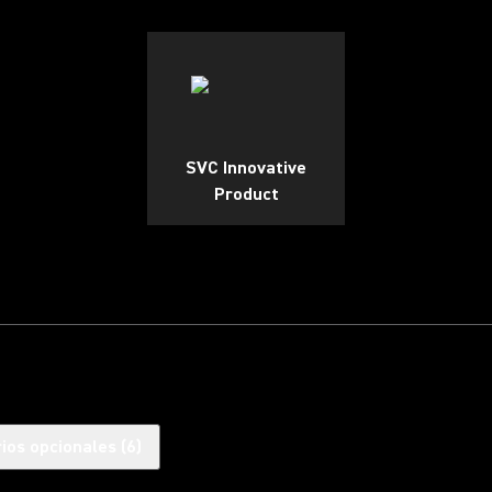
SVC Innovative
Product
ios opcionales
(
6
)