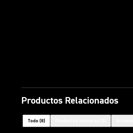
Productos Relacionados
Todo
(
8
)
Productos similares
(
2
)
Accesor