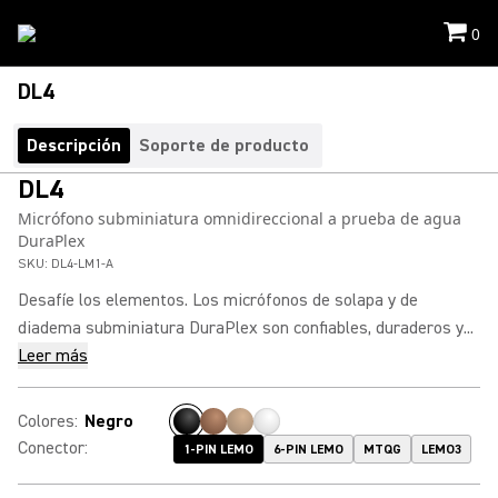
0
DL4
Descripción
Soporte de producto
DL4
Micrófono subminiatura omnidireccional a prueba de agua
DuraPlex
SKU:
DL4-LM1-A
Desafíe los elementos. Los micrófonos de solapa y de
diadema subminiatura DuraPlex son confiables, duraderos y...
Leer más
Colores
:
Negro
Conector
:
1-PIN LEMO
6-PIN LEMO
MTQG
LEMO3