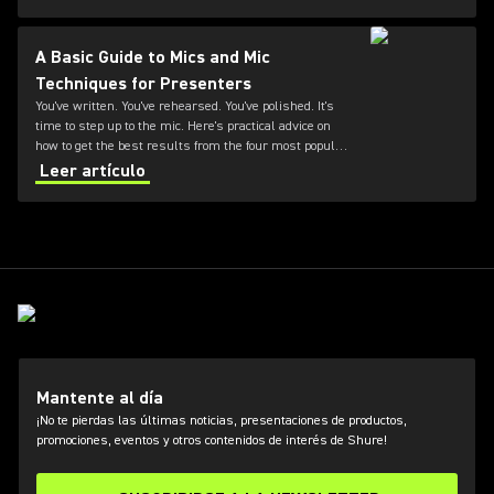
Axient® Digital systems.
A Basic Guide to Mics and Mic
Techniques for Presenters
You've written. You've rehearsed. You've polished. It's
time to step up to the mic. Here's practical advice on
how to get the best results from the four most popular
types of presentation microphones
Leer artículo
Mantente al día
¡No te pierdas las últimas noticias, presentaciones de productos,
promociones, eventos y otros contenidos de interés de Shure!