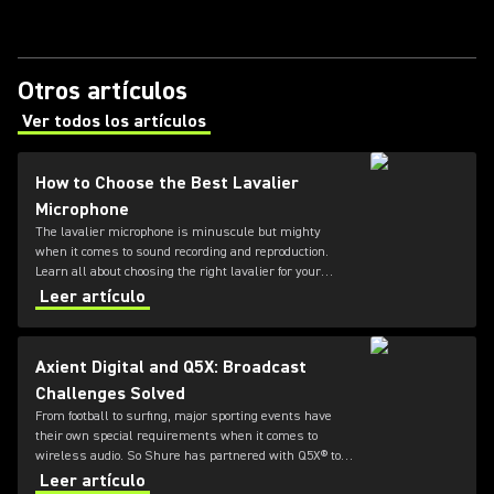
Otros artículos
Ver todos los artículos
(Opens in a new tab)
How to Choose the Best Lavalier
Microphone
The lavalier microphone is minuscule but mighty
when it comes to sound recording and reproduction.
Learn all about choosing the right lavalier for your
needs in this guide from Shure.
Leer artículo
Axient Digital and Q5X: Broadcast
Challenges Solved
From football to surfing, major sporting events have
their own special requirements when it comes to
wireless audio. So Shure has partnered with Q5X® to
offer durable and flexible bodypack transmitters for
Leer artículo