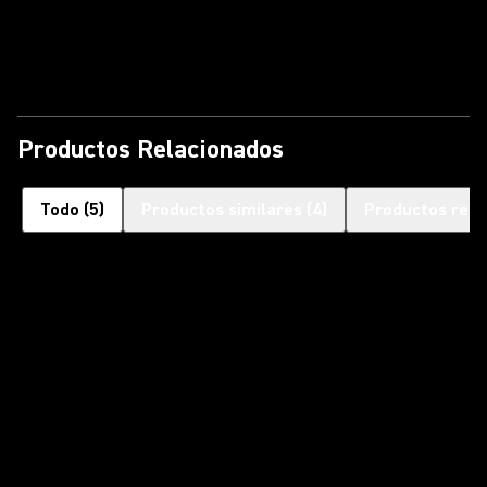
Reproducir vídeo
Productos Relacionados
Todo
(
5
)
Productos similares
(
4
)
Productos rela