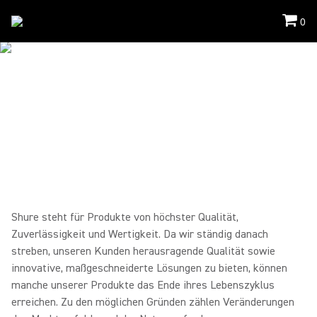
0
Support
/
Product End Of Life
EINGESTELLTE PRODUKTE
Leitfaden für das Management Ihres
bestehenden Equipments bei Einstellungen von
Shure Produkten – für einen reibungslosen
Übergang zur nächsten Generation.
Shure steht für Produkte von höchster Qualität,
Zuverlässigkeit und Wertigkeit. Da wir ständig danach
streben, unseren Kunden herausragende Qualität sowie
innovative, maßgeschneiderte Lösungen zu bieten, können
manche unserer Produkte das Ende ihres Lebenszyklus
erreichen. Zu den möglichen Gründen zählen Veränderungen