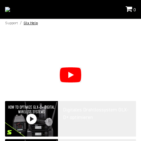
0
Support
/
Glx Help
Digitales Drahtlossystem GLX-
D+ optimieren