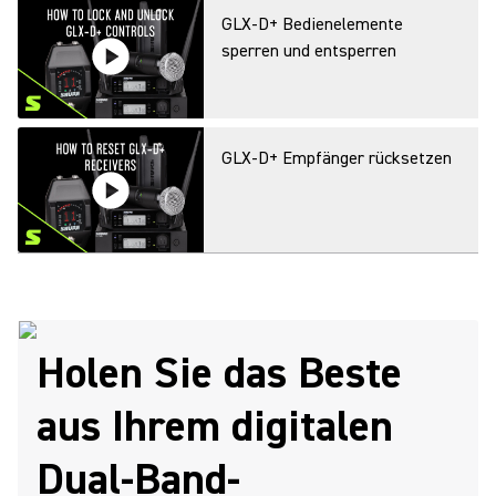
GLX-D+ Bedienelemente
sperren und entsperren
GLX-D+ Empfänger rücksetzen
Gain bei einem GLX-D+
verstellen
Holen Sie das Beste
aus Ihrem digitalen
GLX-D+ Sender rücksetzen
Dual-Band-