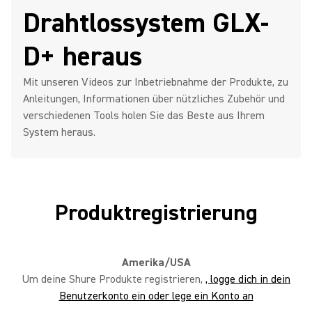
Drahtlossystem GLX-
Ein digitales drahtloses GLX-D+
D+ heraus
Mehrkanal-System einrichten
Mit unseren Videos zur Inbetriebnahme der Produkte, zu
Anleitungen, Informationen über nützliches Zubehör und
verschiedenen Tools holen Sie das Beste aus Ihrem
GLXD4+ einrichten
System heraus.
Produktregistrierung
Mehrere GLXD4+ und GLXD6+
Systeme betreiben
Amerika/USA
Um deine Shure Produkte registrieren,
, logge dich in dein
GLXD6+ Pedalboard-Empfänger
Benutzerkonto ein oder lege ein Konto an
einrichten