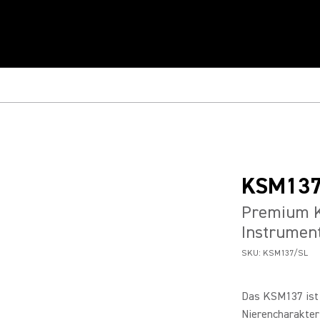
KSM13
Premium K
Instrumen
SKU:
KSM137/SL
Das KSM137 ist
Nierencharakteri