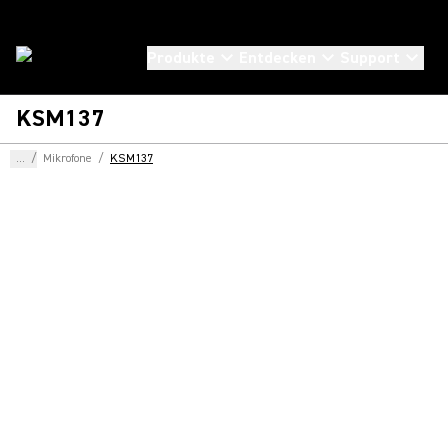
Produkte
Entdecken
Support
KSM137
...
/
Mikrofone
/
KSM137