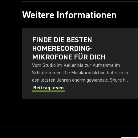
Weitere Informationen
FINDE DIE BESTEN
HOMERECORDING-
MIKROFONE FÜR DICH
Vom Studio im Keller bis zur Aufnahme im
Schlafzimmer: Die Musikproduktion hat sich in
den letzten Jahren enorm gewandelt. Shure hat
einen Leitfaden erstellt, der dir hilft, die besten
Beitrag lesen
Mikrofone für dein Homestudio zu finden.