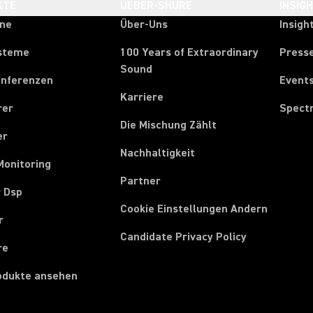
KTE
UEBER-SHURE
INSIG
one
Über-Uns
Insigh
steme
100 Years of Extraordinary
Press
Sound
onferenzen
Event
Karriere
rer
Spect
Die Mischung Zählt
er
Nachhaltigkeit
Monitoring
Partner
r Dsp
Cookie Einstellungen Andern
r
Candidate Privacy Policy
re
rodukte ansehen