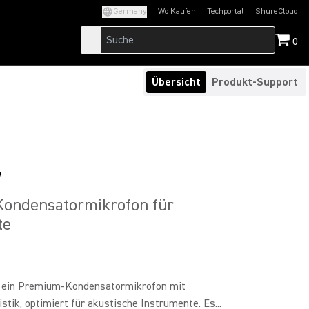
Germany
Wo Kaufen
Techportal
ShureCloud
(Opens in a new tab)
(Opens in a new t
0
Übersicht
Produkt-Support
7
ondensatormikrofon für
te
 ein Premium-Kondensatormikrofon mit
stik, optimiert für akustische Instrumente. Es...