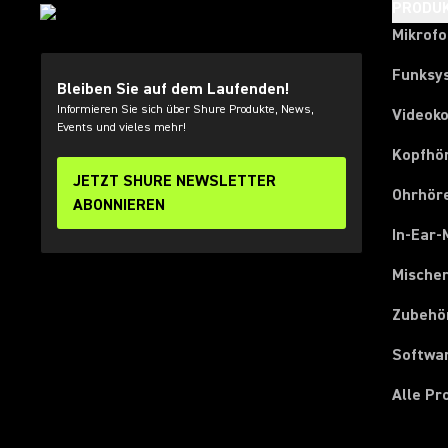
PRODU
Mikrof
Funksy
Bleiben Sie auf dem Laufenden!
Informieren Sie sich über Shure Produkte, News,
Videok
Events und vieles mehr!
Kopfhö
JETZT SHURE NEWSLETTER
Ohrhör
ABONNIEREN
In-Ear-
Mische
Zubehö
Softwa
Alle P