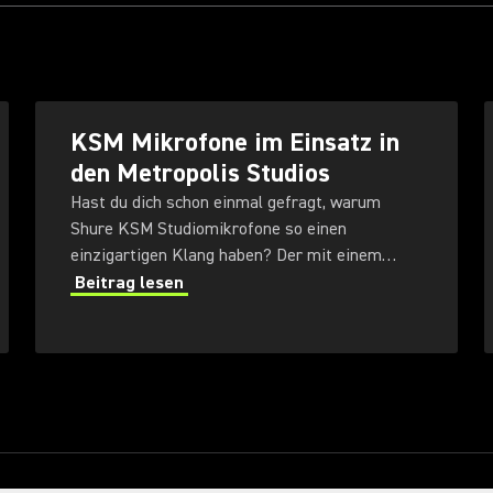
KSM Mikrofone im Einsatz in
den Metropolis Studios
Hast du dich schon einmal gefragt, warum
Shure KSM Studiomikrofone so einen
einzigartigen Klang haben? Der mit einem
Grammy ausgezeichnete Toningenieur Paul
Beitrag lesen
Norris von den Londoner Metropolis Studios
beschreibt seine ersten Erfahrungen mit der
vielseitigen KSM Serie.