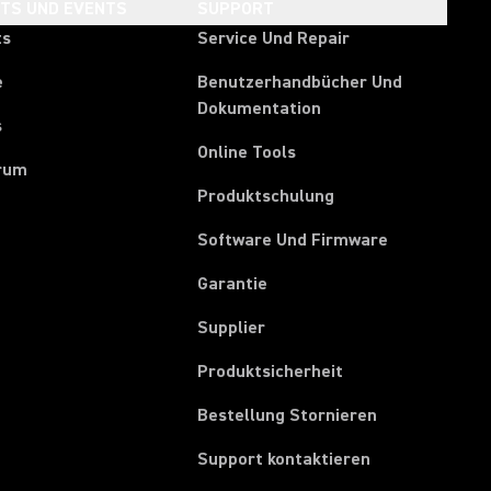
HTS UND EVENTS
SUPPORT
ts
Service Und Repair
e
Benutzerhandbücher Und
Dokumentation
s
Online Tools
rum
Produktschulung
Software Und Firmware
Garantie
(Opens in a new tab)
Supplier
Produktsicherheit
(Opens in a ne
Bestellung Stornieren
Support kontaktieren