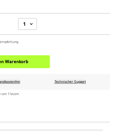
sempfehlung
den Warenkorb
andkostenfrei
Technischer Support
n von 11ecom