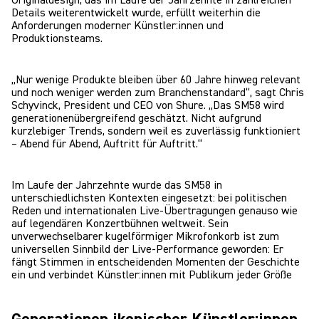
Originaldesign, das im Laufe der Jahrzehnte in zahlreichen
Details weiterentwickelt wurde, erfüllt weiterhin die
Anforderungen moderner Künstler:innen und
Produktionsteams.
„Nur wenige Produkte bleiben über 60 Jahre hinweg relevant
und noch weniger werden zum Branchenstandard“, sagt Chris
Schyvinck, President und CEO von Shure. „Das SM58 wird
generationenübergreifend geschätzt. Nicht aufgrund
kurzlebiger Trends, sondern weil es zuverlässig funktioniert
– Abend für Abend, Auftritt für Auftritt.“
Im Laufe der Jahrzehnte wurde das SM58 in
unterschiedlichsten Kontexten eingesetzt: bei politischen
Reden und internationalen Live-Übertragungen genauso wie
auf legendären Konzertbühnen weltweit. Sein
unverwechselbarer kugelförmiger Mikrofonkorb ist zum
universellen Sinnbild der Live-Performance geworden: Er
fängt Stimmen in entscheidenden Momenten der Geschichte
ein und verbindet Künstler:innen mit Publikum jeder Größe