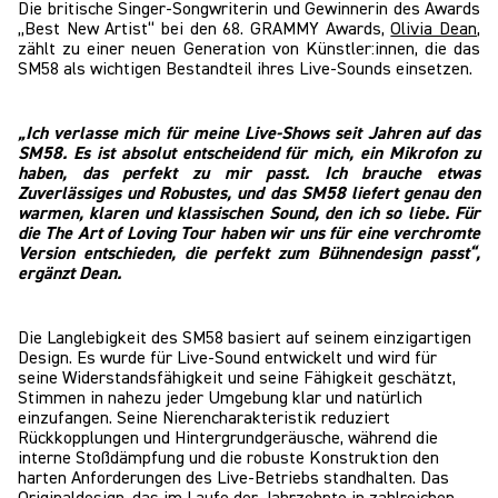
Die britische Singer-Songwriterin und Gewinnerin des Awards
„Best New Artist“ bei den 68. GRAMMY Awards,
Olivia Dean
,
zählt zu einer neuen Generation von Künstler:innen, die das
SM58 als wichtigen Bestandteil ihres Live-Sounds einsetzen.
„Ich verlasse mich für meine Live-Shows seit Jahren auf das
SM58. Es ist absolut entscheidend für mich, ein Mikrofon zu
haben, das perfekt zu mir passt. Ich brauche etwas
Zuverlässiges und Robustes, und das SM58 liefert genau den
warmen, klaren und klassischen Sound, den ich so liebe. Für
die The Art of Loving Tour haben wir uns für eine verchromte
Version entschieden, die perfekt zum Bühnendesign passt“,
ergänzt Dean.
Die Langlebigkeit des SM58 basiert auf seinem einzigartigen
Design. Es wurde für Live-Sound entwickelt und wird für
seine Widerstandsfähigkeit und seine Fähigkeit geschätzt,
Stimmen in nahezu jeder Umgebung klar und natürlich
einzufangen. Seine Nierencharakteristik reduziert
Rückkopplungen und Hintergrundgeräusche, während die
interne Stoßdämpfung und die robuste Konstruktion den
harten Anforderungen des Live-Betriebs standhalten. Das