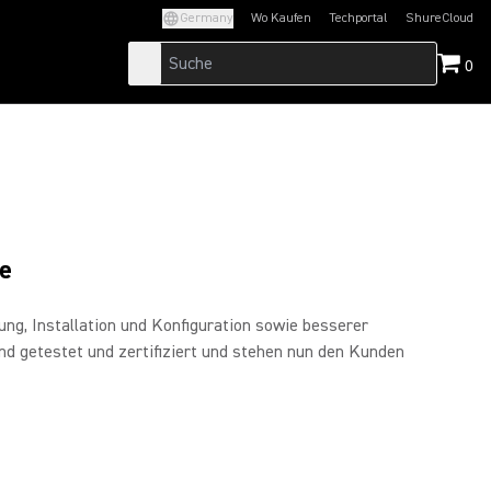
Germany
Wo Kaufen
Techportal
ShureCloud
(Opens in a new tab)
(Opens in a new t
0
e
ung, Installation und Konfiguration sowie besserer
 getestet und zertifiziert und stehen nun den Kunden