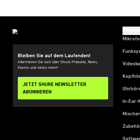
PRODU
Mikrof
Funksy
Bleiben Sie auf dem Laufenden!
Informieren Sie sich über Shure Produkte, News,
Videok
Events und vieles mehr!
Kopfhö
JETZT SHURE NEWSLETTER
Ohrhör
ABONNIEREN
In-Ear-
Mische
Zubehö
Softwa