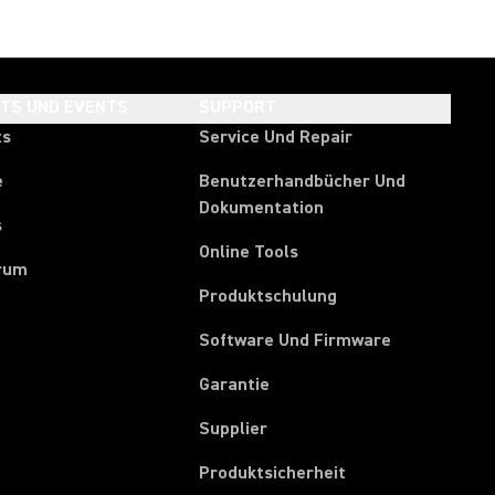
HTS UND EVENTS
SUPPORT
ts
Service Und Repair
e
Benutzerhandbücher Und
Dokumentation
s
Online Tools
rum
Produktschulung
Software Und Firmware
Garantie
(Opens in a new tab)
Supplier
Produktsicherheit