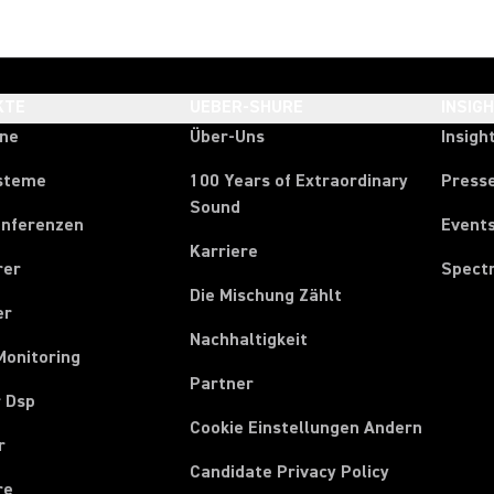
KTE
UEBER-SHURE
INSIG
one
Über-Uns
Insigh
steme
100 Years of Extraordinary
Press
Sound
onferenzen
Event
Karriere
rer
Spect
Die Mischung Zählt
er
Nachhaltigkeit
Monitoring
Partner
r Dsp
Cookie Einstellungen Andern
r
Candidate Privacy Policy
re