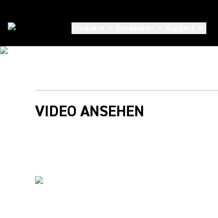
Produkte
Entdecken
Support
Partner
/
Logitech
Erstkla
VIDEO ANSEHEN