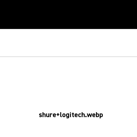
SHURE & LOGITEC
ssige Audiolösungen des Microflex Ecosystems treffen auf Logite
Collaboration