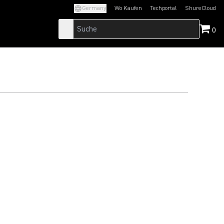
Germany
Wo Kaufen
Techportal
ShureCloud
(Opens in a new tab)
(Opens in a new t
H
0
ch Video