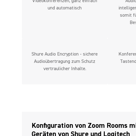
Videokonferenzen, ganz einfach
Audi
und automatisch
intellig
somit f
Be
Shure Audio Encryption - sichere
Konfere
Audioübertragung zum Schutz
Tastend
vertraulicher Inhalte.
Konfiguration von Zoom Rooms mit
Geräten von Shure und Logitech