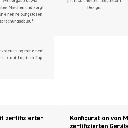
o-Wiedergabe sowie
professionellem, elegantem
entes Mischen und sorgt
Design.
ür einen reibungslosen
sprechungsablauf
nzsteuerung mit einem
ruck mit Logitech Tap
 zertifizierten
Konfiguration von 
zertifizierten Gerä