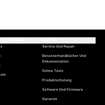
HTS UND EVENTS
SUPPORT
ts
Service Und Repair
e
Benutzerhandbücher Und
Dokumentation
s
Online Tools
rum
Produktschulung
Software Und Firmware
Garantie