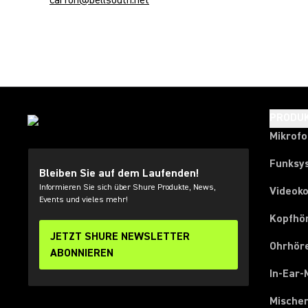
carfon@bellsouth.net
PRODU
Mikrof
Funksy
Bleiben Sie auf dem Laufenden!
Informieren Sie sich über Shure Produkte, News,
Videok
Events und vieles mehr!
Kopfhö
JETZT SHURE NEWSLETTER
Ohrhör
ABONNIEREN
In-Ear-
Mische