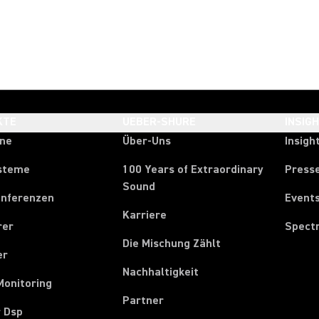
KTE
UEBER-SHURE
INSIG
one
Über-Uns
Insigh
steme
100 Years of Extraordinary
Press
Sound
onferenzen
Event
Karriere
rer
Spect
Die Mischung Zählt
er
Nachhaltigkeit
Monitoring
Partner
r Dsp