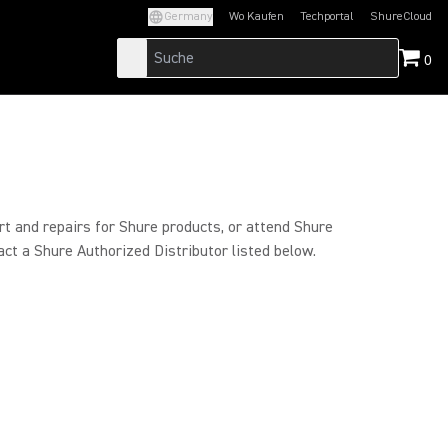
Germany
Wo Kaufen
Techportal
ShureCloud
(Opens in a new tab)
(Opens in a new t
0
rt and repairs for Shure products, or attend Shure
act a Shure Authorized Distributor listed below.