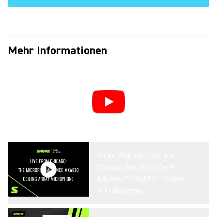
Mehr Informationen
Shure Webinar: Live aus
Chicago: Das Microflex®
Advance™ MXA920 Decken-
Mikrofonarray