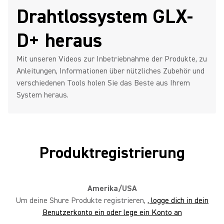
Drahtlossystem GLX-
Ein digitales drahtloses GLX-D+
D+ heraus
Mehrkanal-System einrichten
Mit unseren Videos zur Inbetriebnahme der Produkte, zu
Anleitungen, Informationen über nützliches Zubehör und
verschiedenen Tools holen Sie das Beste aus Ihrem
GLXD4+ einrichten
System heraus.
Produktregistrierung
Mehrere GLXD4+ und GLXD6+
Systeme betreiben
Amerika/USA
Um deine Shure Produkte registrieren,
, logge dich in dein
GLXD6+ Pedalboard-Empfänger
Benutzerkonto ein oder lege ein Konto an
einrichten