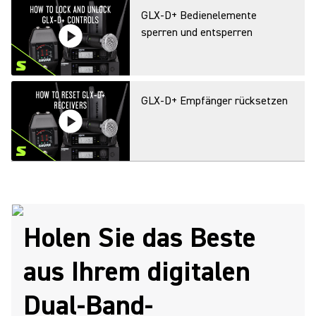
GLX-D+ Bedienelemente
sperren und entsperren
GLX-D+ Empfänger rücksetzen
Gain bei einem GLX-D+
verstellen
Holen Sie das Beste
aus Ihrem digitalen
GLX-D+ Sender rücksetzen
Dual-Band-