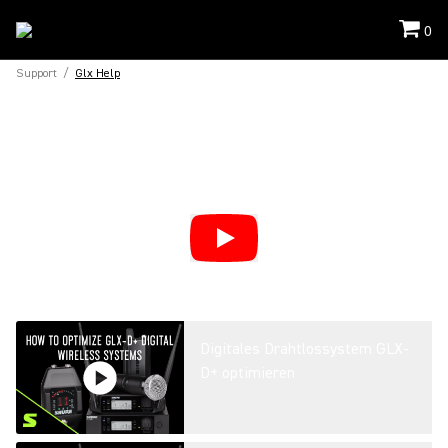
0
Support
/
Glx Help
Digitales Drahtlossystem GLX-
D+ optimieren