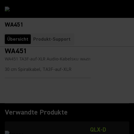
WA451
Übersicht
Produkt-Support
WA451
WA451 TA3F-auf-XLR Audio-Kabel
SKU:
WA451
30 cm Spiralkabel, TA3F-auf-XLR
Verwandte Produkte
QLX-D