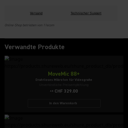
Versand
Technischer Support
Online-Shop betrieben von 11ecom
Verwandte Produkte
MoveMic 88+
Drahtloses Mikrofon für Videografie
Unverbindliche Preisempfehlung
CHF 329.00
AB
In den Warenkorb