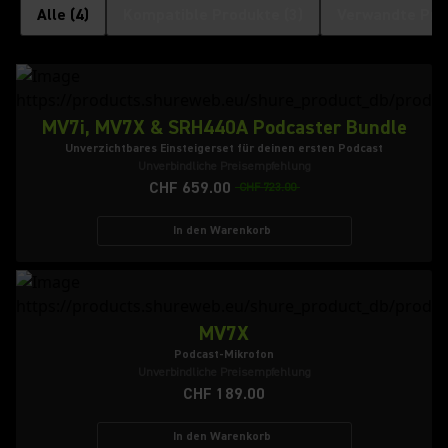
Alle
(
4
)
Kompatible Produkte
(
3
)
Verwandte Pro
MV7i, MV7X & SRH440A Podcaster Bundle
Unverzichtbares Einsteigerset für deinen ersten Podcast
Unverbindliche Preisempfehlung
CHF 659.00
CHF 723.00
In den Warenkorb
MV7X
Podcast-Mikrofon
Unverbindliche Preisempfehlung
CHF 189.00
In den Warenkorb