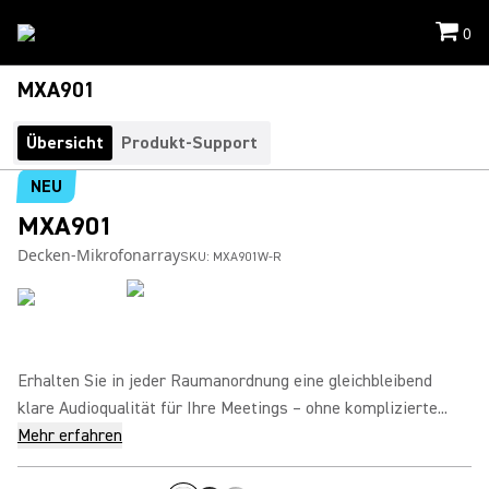
0
MXA901
Übersicht
Produkt-Support
NEU
MXA901
Decken-Mikrofonarray
SKU:
MXA901W-R
Erhalten Sie in jeder Raumanordnung eine gleichbleibend
klare Audioqualität für Ihre Meetings – ohne komplizierte...
Mehr erfahren