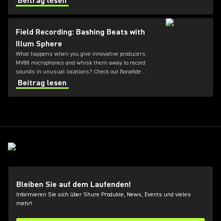
Beitrag lesen
Field Recording: Bashing Beats with
Illum Sphere
What happens when you give innovative producers
MV88 microphones and whisk them away to record
sounds in unusual locations? Check out Bonafide
Magazine's video series to see electronica DJ Illum
Beitrag lesen
Sphere bash beats into shape at a demolition derby.
Bleiben Sie auf dem Laufenden!
Informieren Sie sich über Shure Produkte, News, Events und vieles
mehr!