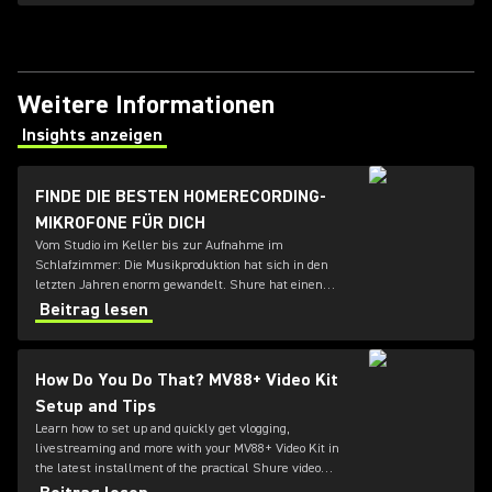
Weitere Informationen
Insights anzeigen
(Opens in a new tab)
FINDE DIE BESTEN HOMERECORDING-
MIKROFONE FÜR DICH
Vom Studio im Keller bis zur Aufnahme im
Schlafzimmer: Die Musikproduktion hat sich in den
letzten Jahren enorm gewandelt. Shure hat einen
Leitfaden erstellt, der dir hilft, die besten Mikrofone für
Beitrag lesen
dein Homestudio zu finden.
How Do You Do That? MV88+ Video Kit
Setup and Tips
Learn how to set up and quickly get vlogging,
livestreaming and more with your MV88+ Video Kit in
the latest installment of the practical Shure video
series HOW DO YOU DO THAT?