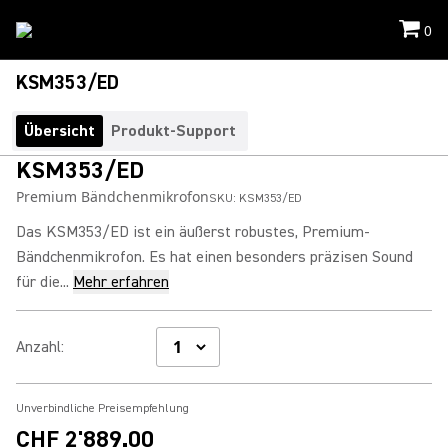
0
KSM353/ED
Übersicht
Produkt-Support
KSM353/ED
Premium Bändchenmikrofon
SKU:
KSM353/ED
Das KSM353/ED ist ein äußerst robustes, Premium-
Bändchenmikrofon. Es hat einen besonders präzisen Sound
für die...
Mehr erfahren
Anzahl
:
Unverbindliche Preisempfehlung
CHF 2'889.00