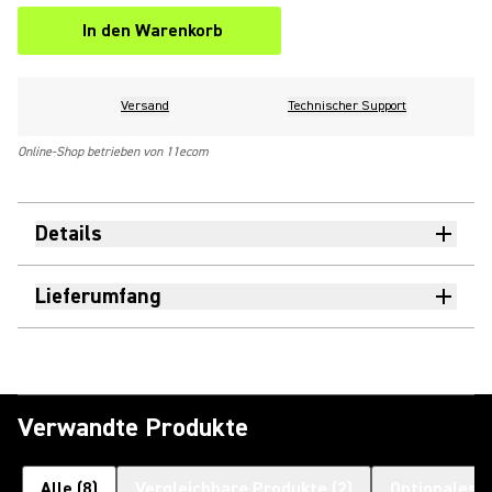
In den Warenkorb
Versand
Technischer Support
Online-Shop betrieben von 11ecom
Details
Lieferumfang
Verwandte Produkte
Alle
(
8
)
Vergleichbare Produkte
(
2
)
Optionales 