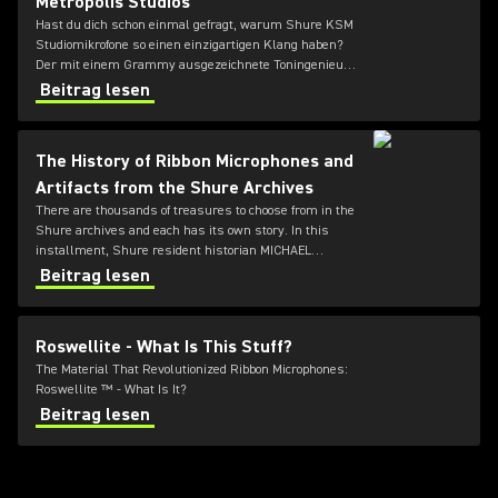
Metropolis Studios
Hast du dich schon einmal gefragt, warum Shure KSM
Studiomikrofone so einen einzigartigen Klang haben?
Der mit einem Grammy ausgezeichnete Toningenieur
Paul Norris von den Londoner Metropolis Studios
Beitrag lesen
beschreibt seine ersten Erfahrungen mit der
vielseitigen KSM Serie.
The History of Ribbon Microphones and
Artifacts from the Shure Archives
There are thousands of treasures to choose from in the
Shure archives and each has its own story. In this
installment, Shure resident historian MICHAEL
PETTERSEN discusses ribbon microphones and a
Beitrag lesen
secret hidden inside a Rocket.
Roswellite - What Is This Stuff?
The Material That Revolutionized Ribbon Microphones:
Roswellite ™ - What Is It?
Beitrag lesen