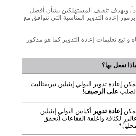
مسؤولية البيئية تتطلب التزاماً جاداً. وبهدف تثقيف المستهلكين بشأن أفضل
دًا لتحديث جميع مكونات العبوات برموز إعادة التدوير المناسبة التي تتوافق مع
واتبع تعليمات إعادة التدوير كما هو مذكور
اذا تفعل بها؟
مكن إعادة تدوير البولي إيثيلين تيريفثاليت
لصلب
على الرصيف
!
مكن
إعادة تدوير
أكياس البولي إيثيلين
الي الكثافة وأغلفة الفقاعات (تحقق
حلياً).*