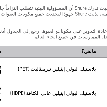
يمثل التغليف عنصراً رئيسياً في هذا التركيز، حيث تدرك Shure أن ال
الممارسات، والتوافق مع معايير الامتثال العالمية، بذلت Shure جهو
 التدوير على مكونات العبوة. ارجع إلى الجدول أدناه 
ل الممارسات في جميع أنحاء العالم.
ما هي؟
م
ي
بلاستيك البولي إيثيلين تيريفثاليت (PET)
ا
ي
بلاستيك البولي إيثيلين عالي الكثافة (HDPE)
ع
م