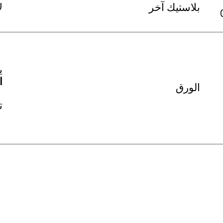
بلاستيك آخر
ل
ي
ا
الورق
تن