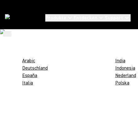
SHURE UND
Produkte
Entdecken
Support
NACHHALTIGE
...
/
Shure Verpackungs Codes
/
Ar_SA
VERPACKUNGE
Arabic
India
Deutschland
Indonesia
España
Nederland
Italia
Polska