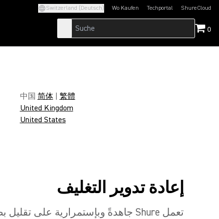
Switzerland (Deutsch)
Wo Kaufen
Techportal
ShureCloud
(Opens in a new tab)
(Opens in a new t
0
中国
简体
|
繁體
United Kingdom
United States
إعادة تدوير التغليف
تعمل Shure جاهدةً وبإستمرارية على تقليل بصمتنا الكربونية ورفع مستوى الاستدامة بتركيز كبير.