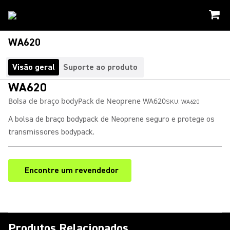
WA620
Visão geral
Suporte ao produto
WA620
Bolsa de braço bodyPack de Neoprene WA620
SKU:
WA620
A bolsa de braço bodypack de Neoprene seguro e protege os
transmissores bodypack.
Encontre um revendedor
(Opens in a new tab)
Produtos Relacionados