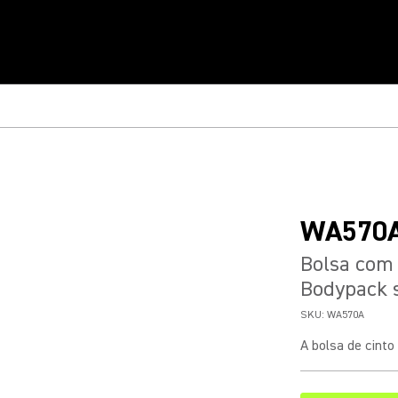
WA570
Bolsa com
Bodypack s
SKU:
WA570A
A bolsa de cint