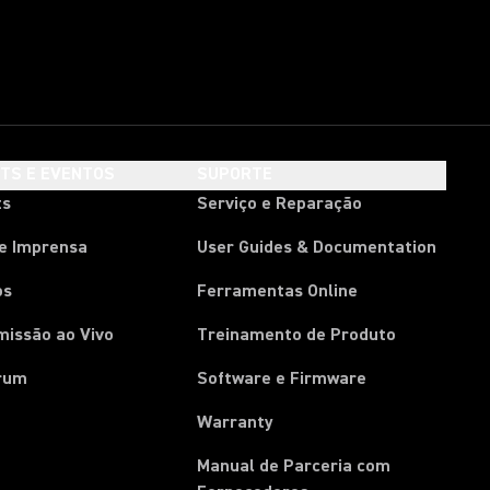
HTS E EVENTOS
SUPORTE
ts
Serviço e Reparação
de Imprensa
User Guides & Documentation
os
Ferramentas Online
missão ao Vivo
Treinamento de Produto
rum
Software e Firmware
Warranty
Manual de Parceria com