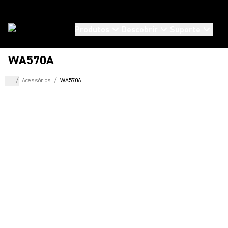
Produtos
Descobrir
Suporte
WA570A
...
/
Acessórios
/
WA570A