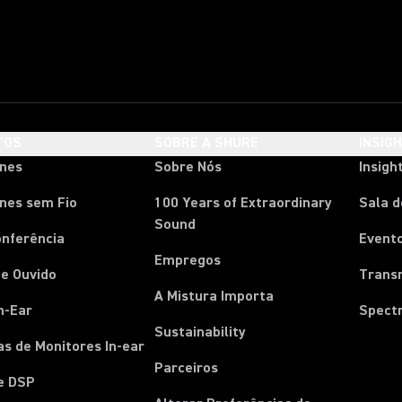
TOS
SOBRE A SHURE
INSIG
ones
Sobre Nós
Insigh
nes sem Fio
100 Years of Extraordinary
Sala 
Sound
onferência
Event
Empregos
e Ouvido
Trans
A Mistura Importa
n-Ear
Spect
Sustainability
s de Monitores In-ear
Parceiros
e DSP