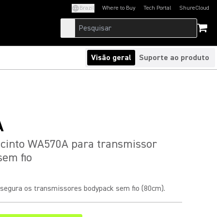
Brazil
Where to Buy
Tech Portal
ShureCloud
(Opens in a new tab)
(Opens in a new t
Visão geral
Suporte ao produto
A
 cinto WA570A para transmissor
em fio
o segura os transmissores bodypack sem fio (80cm).