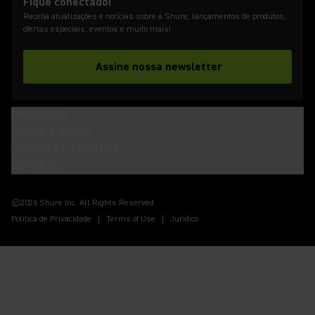
Fique conectado!
Receba atualizações e notícias sobre a Shure, lançamentos de produtos,
ofertas especiais, eventos e muito mais!
Assine nossa newsletter
PRODUTOS
SOBRE A SHURE
INSIGHTS E EVENTOS
SUPORTE
(Opens in a new tab)
(Opens in a new tab)
(Opens in a new tab)
(Opens in a new tab)
(Opens in a new tab)
(Opens in a new tab)
(Opens in a new tab)
©2026 Shure Inc. All Rights Reserved.
Política de Privacidade
Terms of Use
Jurídico