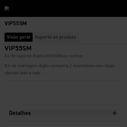
VIP55SM
Visão geral
Suporte ao produto
VIP55SM
Kit de suporte duplo VIP55SM
SKU:
VIP55SM
Kit de montagem duplo comporta 2 microfones com alças
cônicas lado a lado.
Detalhes