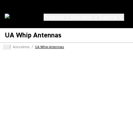
Produtos
Descobrir
Suporte
UA Whip Antennas
...
/
Acessórios
/
UA Whip Antennas