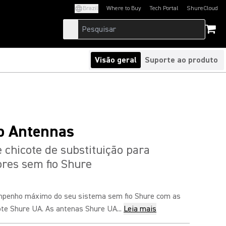
Brazil
Where to Buy
Tech Portal
ShureCloud
(Opens in a new tab)
(Opens in a new t
Visão geral
Suporte ao produto
p Antennas
 chicote de substituição para
res sem fio Shure
mpenho máximo do seu sistema sem fio Shure com as
ote Shure UA. As antenas Shure UA...
Leia mais