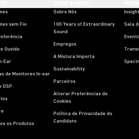
TOS
SOBRE A SHURE
INSIG
ones
Sobre Nós
Insigh
nes sem Fio
100 Years of Extraordinary
Sala 
Sound
onferência
Event
Empregos
e Ouvido
Trans
A Mistura Importa
n-Ear
Spect
Sustainability
s de Monitores In-ear
Parceiros
e DSP
Alterar Preferências de
rios
Cookies
re
Política de Privacidade do
Candidato
os os Produtos