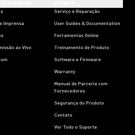
HTS E EVENTOS
SUPORTE
ts
Serviço e Reparação
de Imprensa
User Guides & Documentation
os
Ferramentas Online
missão ao Vivo
Treinamento de Produto
rum
Software e Firmware
Warranty
Manual de Parceria com
(Opens in a new tab)
Fornecedores
Segurança do Produto
Contato
Ver Todo o Suporte