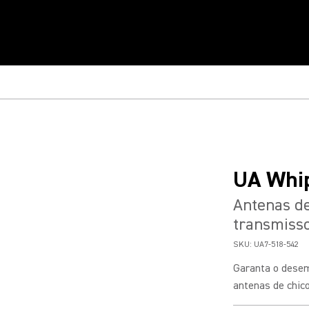
UA Whi
Antenas de
transmisso
SKU:
UA7-518-542
Garanta o dese
antenas de chic