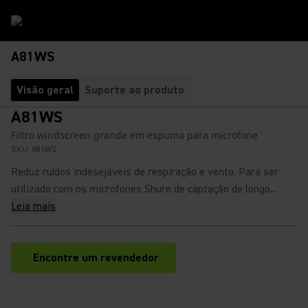
A81WS
Visão geral
Suporte ao produto
A81WS
Filtro windscreen grande em espuma para microfone
SKU:
A81WS
Reduz ruídos indesejáveis de respiração e vento. Para ser
utilizado com os microfones Shure de captação de longo...
Leia mais
Encontre um revendedor
(Opens in a new tab)