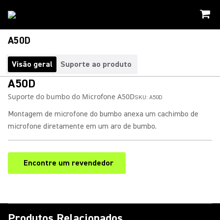
A50D
Visão geral
Suporte ao produto
A50D
Suporte do bumbo do Microfone A50D
SKU:
A50D
Montagem de microfone do bumbo anexa um cachimbo de
microfone diretamente em um aro de bumbo.
Encontre um revendedor
(Opens in a new tab)
Produtos Relacionados