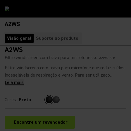
A2WS
Visão geral
Suporte ao produto
A2WS
Filtro windscreen com trava para microfone
SKU:
A2WS-BLK
Filtro windscreen com trava para microfone que reduz ruídos
indesejáveis de respiração e vento. Para ser utilizado...
Leia mais
Cores
:
Preto
Encontre um revendedor
(Opens in a new tab)