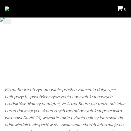
0
...
/
Czyszczenie Mikrofonow
/
Konferencje
JAK CZYŚCIĆ PRODUKTY
KONFERENCYJNE?
Te techniki są właściwe dla produktów konferencyjnych
Shure.
Firma Shure otrzymała wiele próśb o zalecenia dotyczące
najlepszych sposobów czyszczenia i dezynfekcji naszych
produktów. Należy pamiętać, że firma Shure nie może udzielać
porad dotyczących skutecznych metod dezynfekcji przeciwko
wirusowi Covid-19; wszelkie takie pytania należy kierować do
odpowiednich ekspertów ds. zwalczania chorób.Informacje na