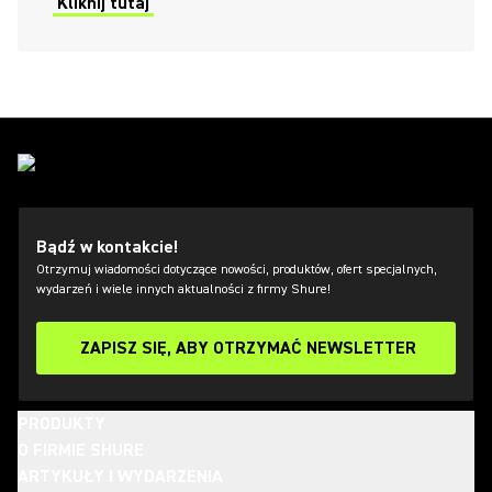
Kliknij tutaj
Bądź w kontakcie!
Otrzymuj wiadomości dotyczące nowości, produktów, ofert specjalnych,
wydarzeń i wiele innych aktualności z firmy Shure!
ZAPISZ SIĘ, ABY OTRZYMAĆ NEWSLETTER
PRODUKTY
O FIRMIE SHURE
ARTYKUŁY I WYDARZENIA