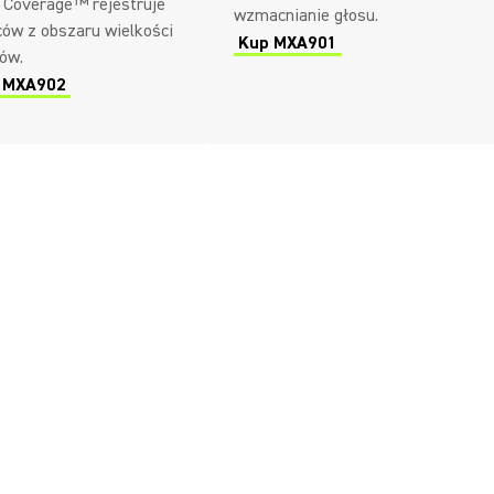
 Coverage™ rejestruje
wzmacnianie głosu.
ów z obszaru wielkości
Kup MXA901
ów.
n MXA902