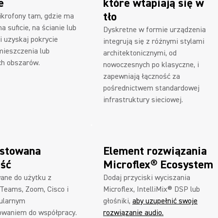
ce
które wtapiają się w
tło
krofony tam, gdzie ma
a suficie, na ścianie lub
Dyskretne w formie urządzenia
 i uzyskaj pokrycie
integrują się z różnymi stylami
mieszczenia lub
architektonicznymi, od
ch obszarów.
nowoczesnych po klasyczne, i
zapewniają łączność za
pośrednictwem standardowej
infrastruktury sieciowej.
estowana
Element rozwiązania
ść
Microflex® Ecosystem
wane do użytku z
Dodaj przyciski wyciszania
 Teams, Zoom, Cisco i
Microflex, IntelliMix® DSP lub
ularnym
głośniki,
aby uzupełnić swoje
waniem do współpracy.
rozwiązanie audio.