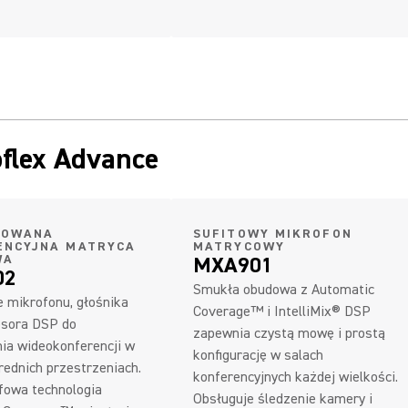
flex Advance
ROWANA
SUFITOWY MIKROFON
ENCYJNA MATRYCA
MATRYCOWY
WA
MXA901
02
Smukła obudowa z Automatic
e mikrofonu, głośnika
Coverage™ i IntelliMix® DSP
esora DSP do
zapewnia czystą mowę i prostą
ia wideokonferencji w
konfigurację w salach
rednich przestrzeniach.
konferencyjnych każdej wielkości.
fowa technologia
Obsługuje śledzenie kamery i