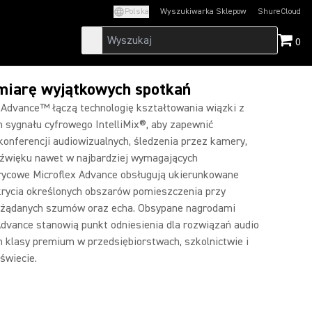
Polska
Wyszukiwarka Sklepow
ShureCloud
(Opens in a new t
0
 miarę wyjątkowych spotkań
Advance™ łączą technologię kształtowania wiązki z
ygnału cyfrowego IntelliMix®, aby zapewnić
onferencji audiowizualnych, śledzenia przez kamery,
dźwięku nawet w najbardziej wymagających
rycowe Microflex Advance obsługują ukierunkowane
krycia określonych obszarów pomieszczenia przy
ożądanych szumów oraz echa. Obsypane nagrodami
dvance stanowią punkt odniesienia dla rozwiązań audio
 klasy premium w przedsiębiorstwach, szkolnictwie i
świecie.