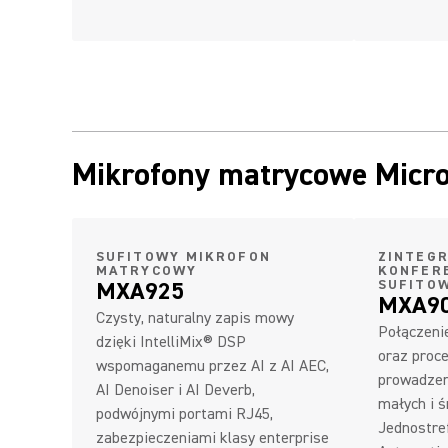
Mikrofony matrycowe Micro
SUFITOWY MIKROFON
ZINTEG
MATRYCOWY
KONFER
MXA925
SUFITO
MXA9
Czysty, naturalny zapis mowy
Połączeni
dzięki IntelliMix® DSP
oraz proc
wspomaganemu przez AI z AI AEC,
prowadzen
AI Denoiser i AI Deverb,
małych i ś
podwójnymi portami RJ45,
Jednostre
zabezpieczeniami klasy enterprise