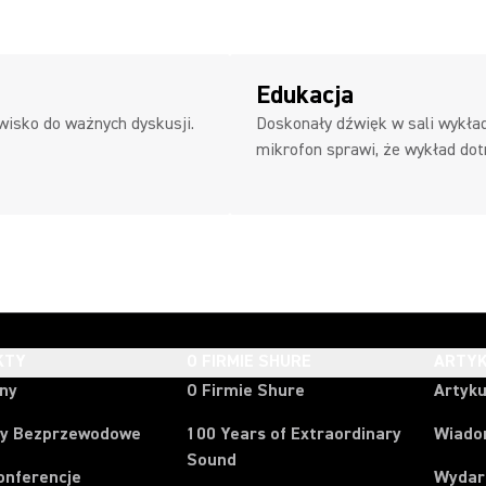
Edukacja
isko do ważnych dyskusji.
Doskonały dźwięk w sali wykła
mikrofon sprawi, że wykład dot
KTY
O FIRMIE SHURE
ARTYK
ony
O Firmie Shure
Artyku
y Bezprzewodowe
100 Years of Extraordinary
Wiado
Sound
onferencje
Wydar