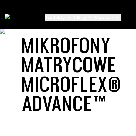
Produkty
Odkryj
Wsparcie
Rozwiazania
/
Microflex Advance
MIKROFONY
MATRYCOWE
MICROFLEX®
ADVANCE™