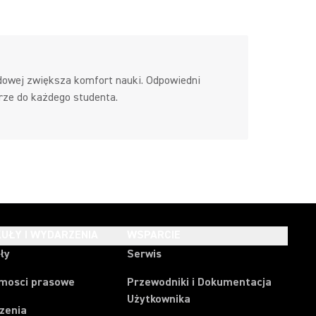
dowej zwiększa komfort nauki. Odpowiedni
rze do każdego studenta.
UŁY I WYDARZENIA
WSPARCIE
ły
Serwis
mosci prasowe
Przewodniki i Dokumentacja
Użytkownika
zenia