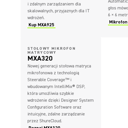
Automatic
i zdalnym zarządzaniem dla
głos mówc
skalowalnych, przyjaznych dla IT
6 × 6 metr
wdrożeń.
Mikrofo
Kup MXA925
STOŁOWY MIKROFON
MATRYCOWY
MXA320
Nowej generacji stołowa matryca
mikrofonowa z technologią
Steerable Coverage™ i
wbudowanym IntelliMix® DSP,
która umożliwia szybkie
wdrożenie dzięki Designer System
Configuration Software oraz
intuicyjne, zdalne zarządzanie
przez ShureCloud.