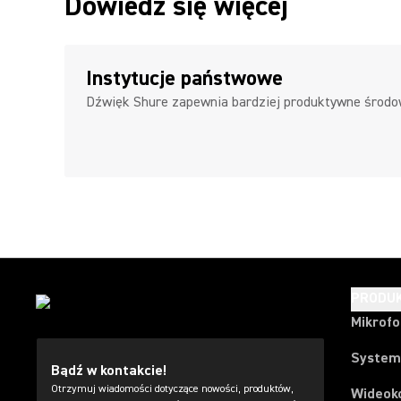
Dowiedz się więcej
Instytucje państwowe
Dźwięk Shure zapewnia bardziej produktywne środow
PRODU
Mikrof
System
Bądź w kontakcie!
Otrzymuj wiadomości dotyczące nowości, produktów,
Wideok