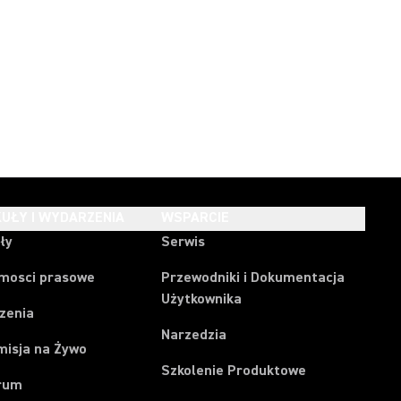
UŁY I WYDARZENIA
WSPARCIE
ły
Serwis
mosci prasowe
Przewodniki i Dokumentacja
Użytkownika
zenia
Narzedzia
misja na Żywo
Szkolenie Produktowe
rum