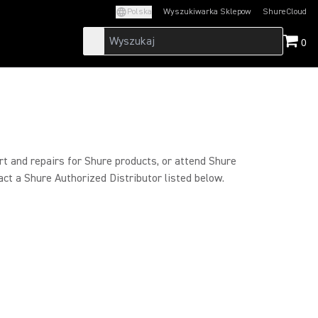
Polska
Wyszukiwarka Sklepow
ShureCloud
(Opens in a new t
0
rt and repairs for Shure products, or attend Shure
act a Shure Authorized Distributor listed below.