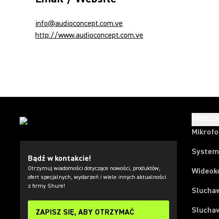
info@audioconcept.com.ve
http://www.audioconcept.com.ve
PRODU
Mikrof
System
Bądź w kontakcie!
Otrzymuj wiadomości dotyczące nowości, produktów,
Wideok
ofert specjalnych, wydarzeń i wiele innych aktualności
z firmy Shure!
Slucha
Slucha
ZAPISZ SIĘ, ABY OTRZYMAĆ