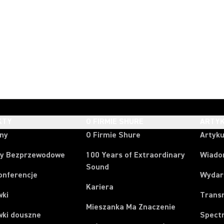
KTY
O FIRMIE SHURE
ARTYK
ony
O Firmie Shure
Artyku
y Bezprzewodowe
100 Years of Extraordinary
Wiado
Sound
onferencje
Wydar
Kariera
wki
Trans
Mieszanka Ma Znaczenie
wki douszne
Spect