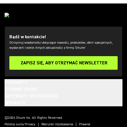
Bądź w kontakcie!
Otrzymuj wiadomości dotyczące nowości, produktów, ofert specjalnych,
wydarzeń i wiele innych aktualności z firmy Shure!
ZAPISZ SIĘ, ABY OTRZYMAĆ NEWSLETTER
PRODUKTY
O FIRMIE SHURE
ARTYKUŁY I WYDARZENIA
WSPARCIE
(Opens in a new tab)
(Opens in a new tab)
(Opens in a new tab)
(Opens in a new tab)
(Opens in a new tab)
(Opens in a new tab)
(Opens in a new tab)
©2026 Shure Inc. All Rights Reserved.
Politica sulla Privacy
Warunki Użytkowania
Prawne