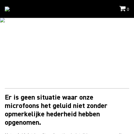
0
Toepassingen
/
Veldopname
MICROFOONS VOOR
OPNAMES OP LOCATIE
Microfoons voor opnames op locatie die alles oppikken wat je
wilt, zonder ruis. Altijd heldere audio.
Er is geen situatie waar onze
microfoons het geluid niet zonder
opmerkelijke hederheid hebben
opgenomen.