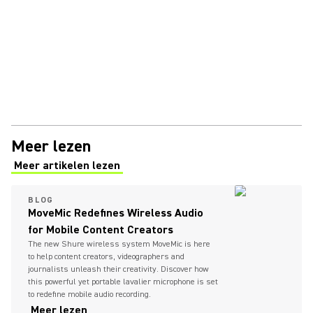
Meer lezen
Meer artikelen lezen
(Opens in a new tab)
BLOG
MoveMic Redefines Wireless Audio
for Mobile Content Creators
The new Shure wireless system MoveMic is here
to help content creators, videographers and
journalists unleash their creativity. Discover how
this powerful yet portable lavalier microphone is set
to redefine mobile audio recording.
Meer lezen