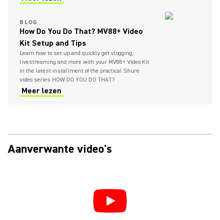
BLOG
How Do You Do That? MV88+ Video
Kit Setup and Tips
Learn how to set up and quickly get vlogging,
livestreaming and more with your MV88+ Video Kit
in the latest installment of the practical Shure
video series HOW DO YOU DO THAT?
Meer lezen
Aanverwante video's