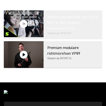
Mobiele journalistiek met Shure
MOTIV MVL mobiele
lavaliermicrofoon
Gepost op
10/23/23
Premium modulaire
richtmicrofoon VP89
Gepost op
09/09/16