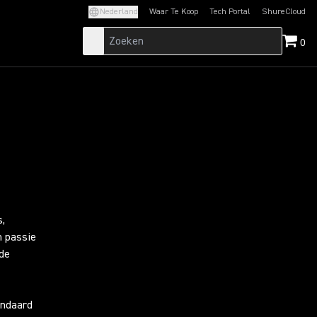
Nederland
Waar Te Koop
Tech Portal
ShureCloud
(Opens in a new tab)
(Opens in a new t
0
s,
n passie
 de
andaard