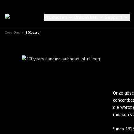
100E VERJAARDAG
100 JAAR
Producten
Ontdekken
Support
BUITENGEWOO
Over-Ons
/
100years
GELUID
Onze gesch
concertbe
die wordt 
mensen vo
Sinds 1925