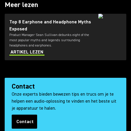
Meer lezen
Top 8 Earphone and Headphone Myths
Exposed
Product Manager Sean Sullivan debunks eight of the
most popular myths and legends surrounding
headphones and earphones.
ARTIKEL LEZEN
Contact
Onze experts bieden bewezen tips en trucs om je te
helpen een audio-oplossing te vinden en het beste uit
je apparatuur te halen.
Contact
(Opens in a new tab)