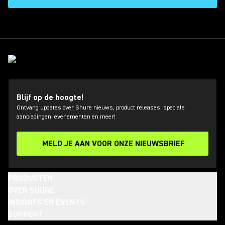
Blijf op de hoogte!
Ontvang updates over Shure nieuws, product releases, speciale
aanbiedingen, evenementen en meer!
MELD JE AAN VOOR ONZE NIEUWSBRIEF
PRODUCTEN
OVER SHURE
INSIGHTS EN EVENTS
SUPPORT