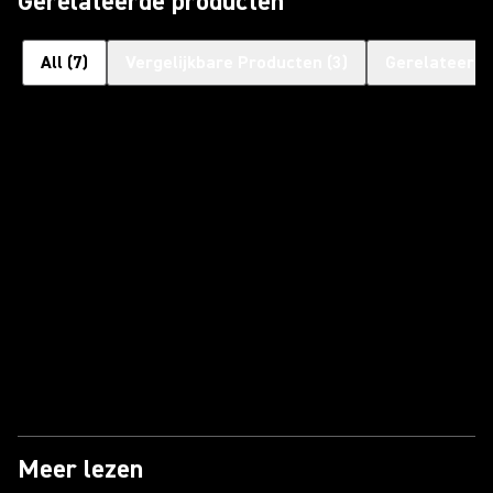
Gerelateerde producten
All
(
7
)
Vergelijkbare Producten
(
3
)
Gerelateerd
Meer lezen