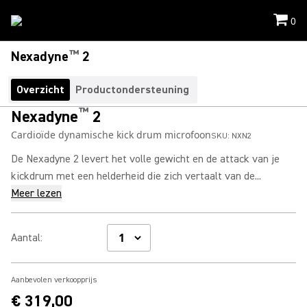
0
™
Nexadyne
2
Overzicht
Productondersteuning
™
Nexadyne
2
Cardioïde dynamische kick drum microfoon
SKU:
NXN2
De Nexadyne 2 levert het volle gewicht en de attack van je
kickdrum met een helderheid die zich vertaalt van de...
Meer lezen
Aantal
:
Aanbevolen verkoopprijs
€ 319,00