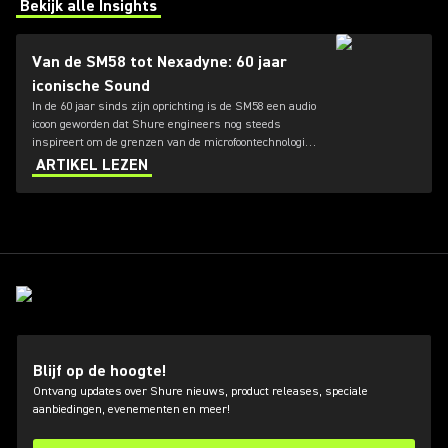
Bekijk alle Insights
(Opens in a new tab)
Van de SM58 tot Nexadyne: 60 jaar
iconische Sound
In de 60 jaar sinds zijn oprichting is de SM58 een audio
icoon geworden dat Shure engineers nog steeds
inspireert om de grenzen van de microfoontechnologie
te blijven verleggen. Van de SM7dB tot de nieuwe
ARTIKEL LEZEN
Nexadyne familie, ontdek hoe de innovatie doorgaat.
Blijf op de hoogte!
Ontvang updates over Shure nieuws, product releases, speciale
aanbiedingen, evenementen en meer!