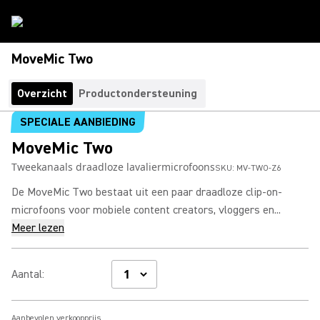
MoveMic Two
Overzicht
Productondersteuning
SPECIALE AANBIEDING
MoveMic Two
Tweekanaals draadloze lavaliermicrofoons
SKU:
MV-TWO-Z6
De MoveMic Two bestaat uit een paar draadloze clip-on-
microfoons voor mobiele content creators, vloggers en...
Meer lezen
Aantal
:
Aanbevolen verkoopprijs