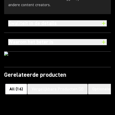
andere content creators.
Kwaliteit in de details
Waarom het beter is
Gerelateerde producten
All
(
16
)
Vergelijkbare Producten
(
2
)
Optionele a