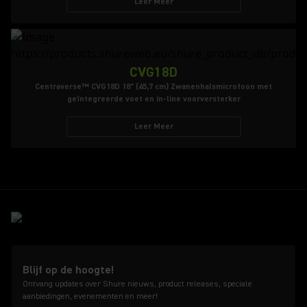
Leer Meer
CVG18D
Centraverse™ CVG18D 18” (45,7 cm) Zwanenhalsmicrofoon met
geïntegreerde voet en in-line voorversterker
Leer Meer
Blijf op de hoogte!
Ontvang updates over Shure nieuws, product releases, speciale
aanbiedingen, evenementen en meer!