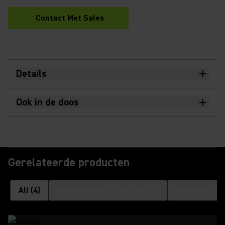
Contact Met Sales
Details
Ook in de doos
Gerelateerde producten
All
(
4
)
Vergelijkbare Producten
(
3
)
Optionele ac