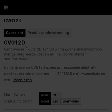
CVG12D
Overzicht
Productondersteuning
CVG12D
™
Centraverse
CVG12D 12” (30,5 cm) Zwanenhalsmicrofoon
met geïntegreerde voet en in-line voorversterker
SKU:
CVG12D-B/C
De Centraverse CVG12D is een professionele elektret-
condensatormicrofoon met een 12” (30,5 cm) zwanenhals en
een...
Meer lezen
Mute Switch
:
NONE
YES
Status Indicator
:
NONE
LED
LIGHT-RING