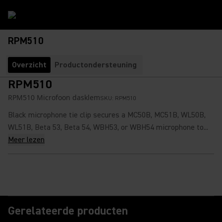
RPM510
Overzicht
Productondersteuning
RPM510
RPM510 Microfoon dasklem
SKU:
RPM510
Black microphone tie clip secures a MC50B, MC51B, WL50B,
WL51B, Beta 53, Beta 54, WBH53, or WBH54 microphone to...
Meer lezen
Gerelateerde producten