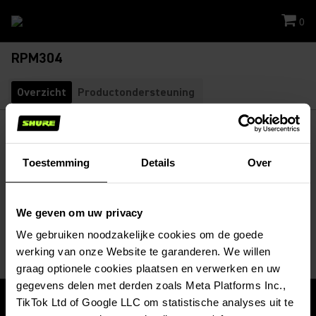
0
RPM304
Overzicht
Productondersteuning
RPM304
RPM304 Windscreen
SKU:
RPM304
Toestemming
Details
Over
Black windscreen reduces unwanted breath and wind noise
while using MC50B, MC51B, WL50B, WL51B, WBH53B, and
Beta 53...
Meer lezen
We geven om uw privacy
We gebruiken noodzakelijke cookies om de goede
werking van onze Website te garanderen. We willen
graag optionele cookies plaatsen en verwerken en uw
gegevens delen met derden zoals Meta Platforms Inc.,
TikTok Ltd of Google LLC om statistische analyses uit te