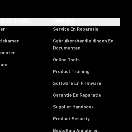
HTS EN EVENTS
SUPPORT
ten
Service En Reparatie
tiekamer
Gebruikershandleidingen En
Documenten
menten
Online Tools
rum
Product Training
Software En Firmware
Garantie En Reparatie
(Opens in a new t
Supplier Handboek
Product Security
(Opens in a new
Bestelling Annuleren