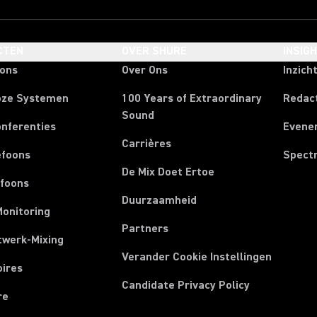
CTEN
OVER SHURE
INSIG
oons
Over Ons
Inzich
oze Systemen
100 Years of Extraordinary
Redac
Sound
onferenties
Evene
Carrières
efoons
Spect
De Mix Doet Ertoe
efoons
Duurzaamheid
Monitoring
Partners
twerk-Mixing
Verander Cookie Instellingen
oires
Candidate Privacy Policy
re