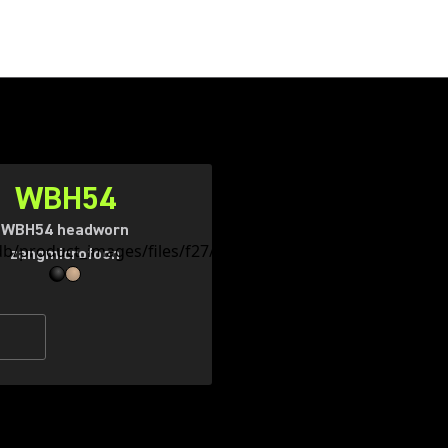
WBH54
WBH54 headworn
zangmicrofoon