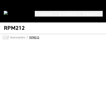
Producten
Ontdekken
Support
RPM212
...
/
Accessories
/
RPM212