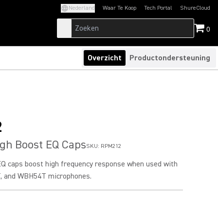
Nederland
Waar Te Koop
Tech Portal
ShureCloud
(Opens in a new tab)
(Opens in a new t
0
Overzicht
Productondersteuning
2
gh Boost EQ Caps
SKU:
RPM212
EQ caps boost high frequency response when used with
 and WBH54T microphones.