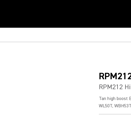
RPM21
RPM212 Hi
Tan high boost 
WL50T, WBH53T,