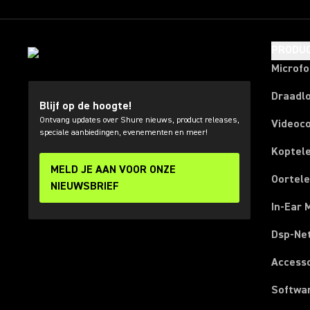
PRODU
Microf
Draadl
Blijf op de hoogte!
Ontvang updates over Shure nieuws, product releases,
Videoc
speciale aanbiedingen, evenementen en meer!
Koptel
MELD JE AAN VOOR ONZE
Oortel
NIEUWSBRIEF
In-Ear 
Dsp-Ne
Access
Softwa