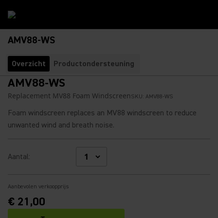
AMV88-WS
Overzicht
Productondersteuning
AMV88-WS
Replacement MV88 Foam Windscreen
SKU:
AMV88-WS
Foam windscreen replaces an MV88 windscreen to reduce
unwanted wind and breath noise.
Aantal
:
Aanbevolen verkoopprijs
€ 21,00