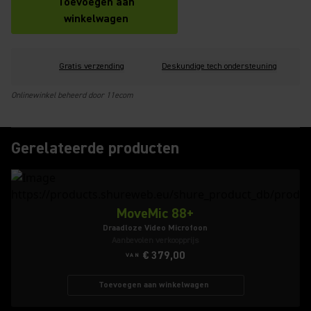
Toevoegen aan
winkelwagen
Gratis verzending
Deskundige tech ondersteuning
Onlinewinkel beheerd door 11ecom
Gerelateerde producten
MoveMic 88+
Draadloze Video Microfoon
Aanbevolen verkoopprijs
€ 379,00
VAN
Toevoegen aan winkelwagen