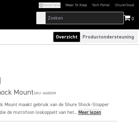
Nederland
Waar Te Koop
Tech Portal
ShureCloud
(Opens in a new tab)
(Opens in a new t
0
Overzicht
Productondersteuning
M
ock Mount
SKU:
A400SM
k Mount maakt gebruik van de Shure Shock-Stopper
die de microfoon loskoppelt van het...
Meer lezen