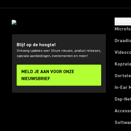
PRODU
Microf
Draadl
Blijf op de hoogte!
Ontvang updates over Shure nieuws, product releases,
Videoc
speciale aanbiedingen, evenementen en meer!
Koptel
MELD JE AAN VOOR ONZE
Oortel
NIEUWSBRIEF
In-Ear 
Dsp-Ne
Access
Softwa