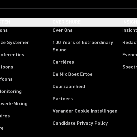
CTEN
OVER SHURE
INSIG
oons
Over Ons
Inzich
oze Systemen
100 Years of Extraordinary
Redac
Sound
onferenties
Evene
Carrières
efoons
Spect
De Mix Doet Ertoe
efoons
Duurzaamheid
Monitoring
Partners
twerk-Mixing
Verander Cookie Instellingen
oires
Candidate Privacy Policy
re