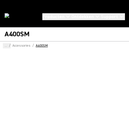
Producten
Ontdekken
Support
A400SM
...
/
Accessories
/
A400SM