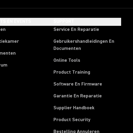
HTS EN EVENTS
SUPPORT
ten
Service En Reparatie
tiekamer
Gebruikershandleidingen En
Documenten
menten
Online Tools
rum
Product Training
Software En Firmware
Garantie En Reparatie
(Opens in a new t
Supplier Handboek
Product Security
(Opens in a new
Bestelling Annuleren