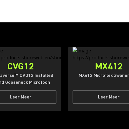
CVG12
MX412
averse™ CVG12 Installed
MX412 Microflex zwane
nd Gooseneck Microfoon
Leer Meer
Leer Meer