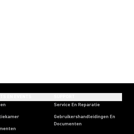
HTS EN EVENTS
SUPPORT
ten
Service En Reparatie
tiekamer
Gebruikershandleidingen En
Documenten
menten