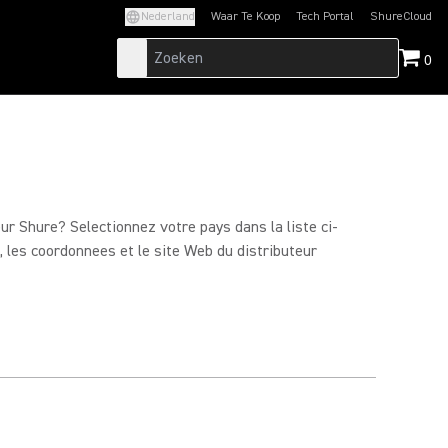
Nederland
Waar Te Koop
Tech Portal
ShureCloud
(Opens in a new tab)
(Opens in a new t
0
eur Shure? Selectionnez votre pays dans la liste ci-
 les coordonnees et le site Web du distributeur