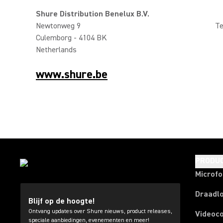
Shure Distribution Benelux B.V.
Newtonweg 9
Te
Culemborg - 4104 BK
Netherlands
www.shure.be
PRODU
Microf
Draadl
Blijf op de hoogte!
Ontvang updates over Shure nieuws, product releases,
Videoc
speciale aanbiedingen, evenementen en meer!