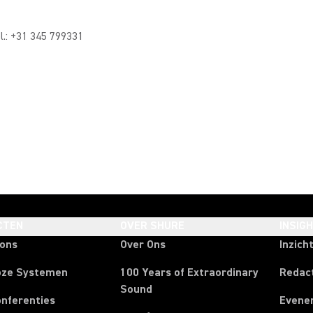
l.: +31 345 799331
CTEN
OVER SHURE
INSIG
oons
Over Ons
Inzich
oze Systemen
100 Years of Extraordinary
Redac
Sound
onferenties
Evene