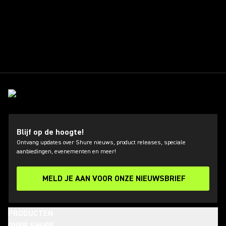
 shure
Blijf op de hoogte!
Ontvang updates over Shure nieuws, product releases, speciale
aanbiedingen, evenementen en meer!
MELD JE AAN VOOR ONZE NIEUWSBRIEF
PRODUCTEN
OVER SHURE