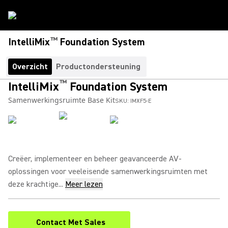
™
IntelliMix
Foundation System
Overzicht
Productondersteuning
™
IntelliMix
Foundation System
Samenwerkingsruimte Base Kit
SKU:
IMXF5-E
Creëer, implementeer en beheer geavanceerde AV-
oplossingen voor veeleisende samenwerkingsruimten met
deze krachtige...
Meer lezen
Contact Met Sales