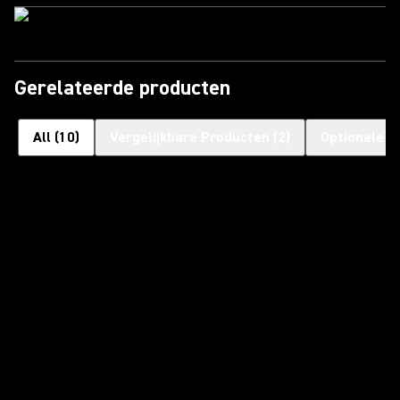
Gerelateerde producten
All
(
10
)
Vergelijkbare Producten
(
2
)
Optionele a